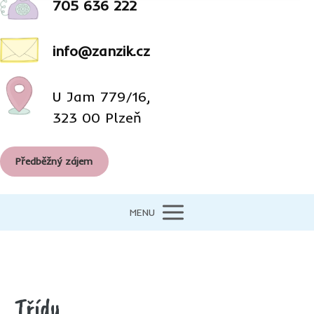
705 636 222
info@zanzik.cz
U Jam 779/16,
323 00 Plzeň
Předběžný zájem
MENU
Třídy