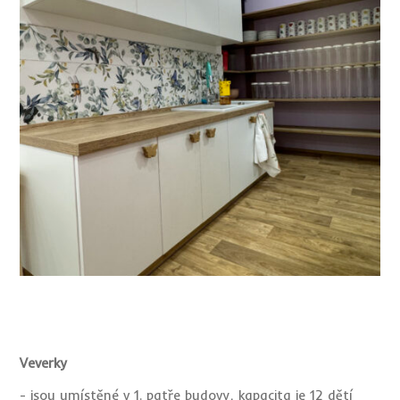
Veverky
- jsou umístěné v 1. patře budovy, kapacita je 12 dětí